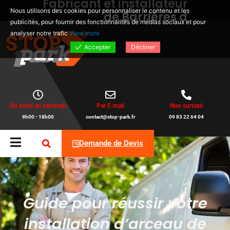
Fabricant et installateur
Aller
Nous utilisons des cookies pour personnaliser le contenu et les
d
e
B
a
r
r
i
è
r
e
s
d
e
p
a
r
k
i
au
publicités, pour fournir des fonctionnalités de médias sociaux et pour
contenu
analyser notre trafic
View more
Accepter
Décliner
Du lundi au vendredi
Par E-mail
Non surtaxé
9h00 - 18h00
contact@stop-park.fr
09 83 22 64 04
Demande de Devis
Guide pour réussir votre
installation d’arceau de