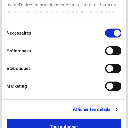
des équipements installés. Cette étape souvent négligée est
avec d'autres informations que vous leur avez fournies
pourtant cruciale pour maximiser la durée de vie des
ou qu'ils ont collectées lors de votre utilisation de leurs
installations et assurer leur bon fonctionnement au quotidien.
services.
N’hésitez pas à fournir des guides d’utilisation clairs et à
Sélection
organiser des sessions de formation si nécessaire.
Nécessaires
du
Enfin, restez à l’écoute des retours d’expérience des
consentement
utilisateurs. Leurs observations peuvent vous aider à identifier
Préférences
des points d’amélioration pour de futures installations ou à
ajuster les équipements existants pour une meilleure
performance. Cette approche proactive contribuera à
Statistiques
maintenir la satisfaction des utilisateurs et à optimiser
l’investissement réalisé dans ces installations.
Marketing
Découvrez notre service d’installation professionnelle.
Afficher les détails
Tout autoriser