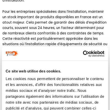
d’installation.
Pour les entreprises spécialisées dans l’installation, maintenir
un stock important de produits disponibles en France est un
atout majeur. Cela permet de garantir des délais d’expédition
courts, souvent sous 24 heures, un facteur déterminant pour
de nombreux clients confrontés à des contraintes de temps.
Cette réactivité est particulièrement appréciée dans les
situations où l’installation rapide d’équipements de sécurité ou
de gestion du stationnement est cruciale.
Suivi et maintenance post-installation
L’installation ne s’arrête pas une fois l’équipement mis en
Ce site web utilise des cookies.
place. Un suivi rigoureux et une maintenance régulière sont
Les cookies nous permettent de personnaliser le contenu
essentiels pour garantir la pérennité et l’efficacité des
installations. Établissez un calendrier de maintenance
et les annonces, d'offrir des fonctionnalités relatives aux
préventive dès la fin de l’installation pour anticiper les besoins
médias sociaux et d'analyser notre trafic. Nous
d’entretien et prévenir les pannes éventuelles.
partageons également des informations sur l'utilisation de
notre site avec nos partenaires de médias sociaux, de
Formez le personnel ou les utilisateurs à l’utilisation correcte
publicité et d'analyse, qui peuvent combiner celles-ci