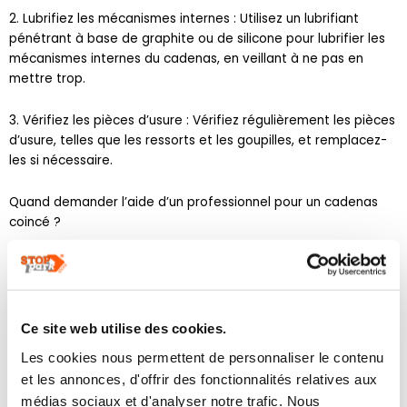
pénétrant à base de graphite ou de silicone pour lubrifier les
mécanismes internes du cadenas, en veillant à ne pas en
mettre trop.
3. Vérifiez les pièces d’usure : Vérifiez régulièrement les pièces
d’usure, telles que les ressorts et les goupilles, et remplacez-
les si nécessaire.
Quand demander l’aide d’un professionnel pour un cadenas
coincé ?
Dans certains cas, il peut être préférable de faire appel à un
professionnel pour déverrouiller un cadenas coincé dans la
position ouverte. Voici quelques situations où vous devriez
envisager de demander une aide professionnelle :
Ce site web utilise des cookies.
1. Perte de clé irréversible : Si vous avez perdu la clé de votre
cadenas de façon permanente, un serrurier professionnel
Les cookies nous permettent de personnaliser le contenu
pourra vous aider à ouvrir le cadenas sans endommager le
et les annonces, d'offrir des fonctionnalités relatives aux
mécanisme.
médias sociaux et d'analyser notre trafic. Nous