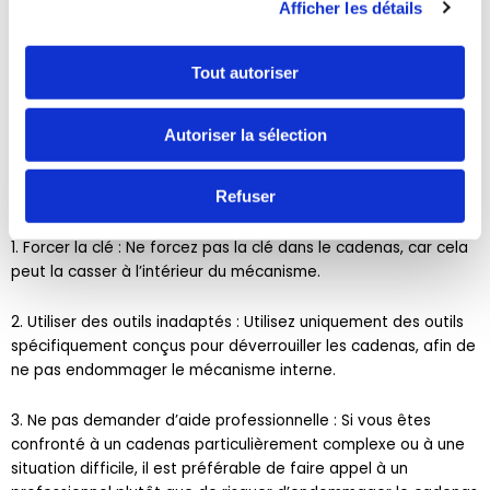
Afficher les détails
Erreurs courantes à éviter lorsqu’on essaie de débloquer un
cadenas
Tout autoriser
Lorsque vous essayez de déverrouiller un cadenas coincé
dans la position ouverte, il est important d’éviter certaines
Autoriser la sélection
erreurs courantes qui pourraient aggraver la situation. Voici
quelques erreurs à éviter :
Refuser
1. Forcer la clé : Ne forcez pas la clé dans le cadenas, car cela
peut la casser à l’intérieur du mécanisme.
2. Utiliser des outils inadaptés : Utilisez uniquement des outils
spécifiquement conçus pour déverrouiller les cadenas, afin de
ne pas endommager le mécanisme interne.
3. Ne pas demander d’aide professionnelle : Si vous êtes
confronté à un cadenas particulièrement complexe ou à une
situation difficile, il est préférable de faire appel à un
professionnel plutôt que de risquer d’endommager le cadenas