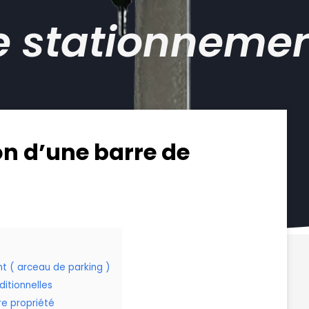
e stationneme
on d’une barre de
nt ( arceau de parking )
ditionnelles
re propriété