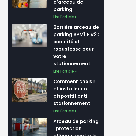
d’arceau de
parking
Lire l'article »
Barrière arceau de
parking SPM1 + V2 :
sécurité et
robustesse pour
votre
stationnement
Lire l'article »
Comment choisir
et installer un
dispositif anti-
stationnement
Lire l'article »
Arceau de parking
: protection
efficace contre le