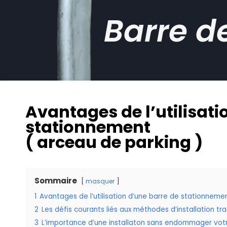
Barre d
Avantages de l’utilisati
stationnement
( arceau de parking )
Sommaire
masquer
1
Avantages de l’utilisation d’une barre de stationneme
2
Les défis courants liés aux méthodes d’installation tra
3
L’importance d’une installaton sans endommager vot