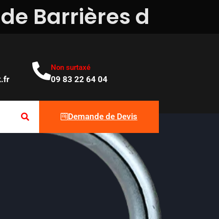
d
e
B
a
r
r
i
è
r
e
s
d
e
p
a
r
k
Non surtaxé
.fr
09 83 22 64 04
Demande de Devis