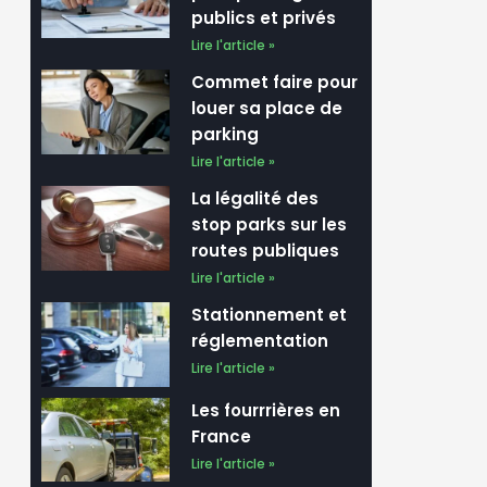
publics et privés
Lire l'article »
Commet faire pour
louer sa place de
parking
Lire l'article »
La légalité des
stop parks sur les
routes publiques
Lire l'article »
Stationnement et
réglementation
Lire l'article »
Les fourrrières en
France
Lire l'article »