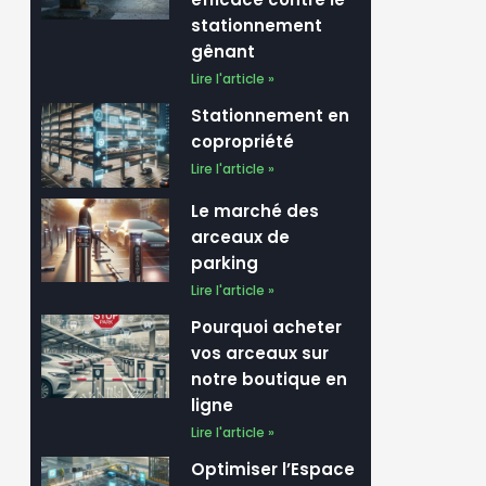
stationnement
gênant
Lire l'article »
Stationnement en
copropriété
Lire l'article »
Le marché des
arceaux de
parking
Lire l'article »
Pourquoi acheter
vos arceaux sur
notre boutique en
ligne
Lire l'article »
Optimiser l’Espace